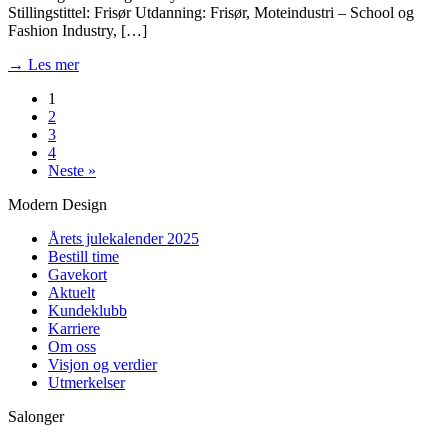
Stillingstittel: Frisør Utdanning: Frisør, Moteindustri – School og
Fashion Industry, […]
→ Les mer
1
2
3
4
Neste »
Modern Design
Årets julekalender 2025
Bestill time
Gavekort
Aktuelt
Kundeklubb
Karriere
Om oss
Visjon og verdier
Utmerkelser
Salonger