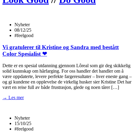
Nyheter
08/12/25
#feelgood
Vi gratulerer til Kristine og Sandra med bestått
Color Spesialist ❤
Dette er en spesial utdanning gjennom Lôreal som gir deg skikkelig
solid kunnskap om hårfarging. For oss handler det handler om å
være oppdaterte, levere perfekte fargeresultater – hver eneste gang –
og gi kundene en opplevelse de virkelig husker sier Kristine Det har
vært en reise full av både frustrasjon, glede og noen tårer […]
→ Les mer
Nyheter
15/10/25
#feelgood