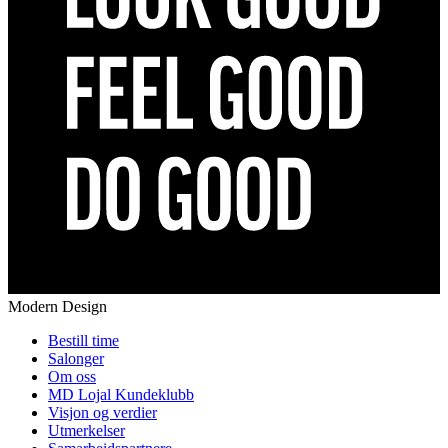
Modern Design
Bestill time
Salonger
Om oss
MD Lojal Kundeklubb
Visjon og verdier
Utmerkelser