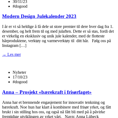
30/11/23
#dogood
Modern Design Julekalender 2023
I år er vi så heldige å få dele ut store premier til dere hver dag fra 1.
desember, og helt frem til og med julaften. Dette er så stas, fordi det
er virkelig en eksklusiv og unik jule kalender, med de flotteste
hårproduktene, verktøy og varmeverktøy til ditt hår. Følg oss på
Instagram […]
→ Les mer
Nyheter
17/10/23
#dogood
Anna – Prosjekt «bærekraft i frisørfaget»
Anna har et brennende engasjement for innovativ tenkning og
bærekraft. Noe hun har klart å kombinere med frisør yrket, og fått
brukt i sin stilling hos oss, og også nå fått bli med på å påvirke
fremtidige utviklingen av yrket vårt. Navn: Anna Lübeck