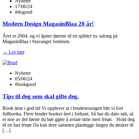
Nyheter
17/06/24
#dogood
Modern Design MagasinBlaa 20 år!
Året er 2004, og vi åpner dørene til en splitter ny salong på
MagasinBlaa i Stavanger Sentrum.
→ Les mer
Nyheter
05/06/24
#lookgood
Tips til deg som skal gifte deg.
Book time i god tid Vi opplever at i brudesesongen blir vi fort
fullbooka. Flere bruder booker året i forkant. Så har du dato satt, så
er noe av det første du bør gjøre å avtale time med frisør. Hold deg
til en fast frisør Da kan dere sammen planlegge fargen du ønsker til
[…]