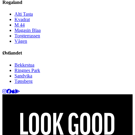
Rogaland
Alti Tasta
Kvadrat
M 44
Magasin Blaa
Torgterrassen
Vågen
Østlandet
Bekkestua
Ringnes Park
Sandvika
Tønsberg