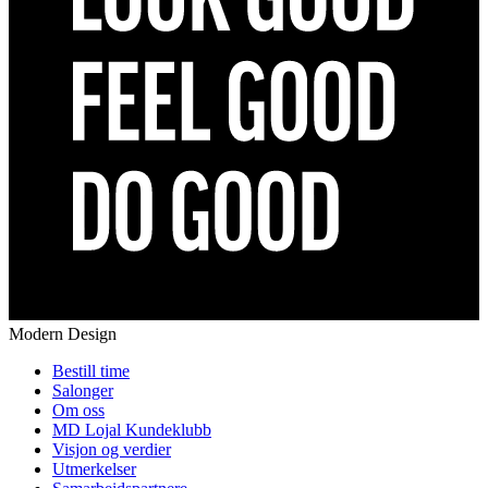
Modern Design
Bestill time
Salonger
Om oss
MD Lojal Kundeklubb
Visjon og verdier
Utmerkelser