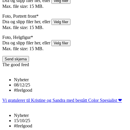
Dra og slipp filer her, eller
Velg filer
Max. file size: 15 MB.
Foto, Portrett front
*
Dra og slipp filer her, eller
Velg filer
Max. file size: 15 MB.
Foto, Helgfigur
*
Dra og slipp filer her, eller
Velg filer
Max. file size: 15 MB.
The good feed
Nyheter
08/12/25
#feelgood
Vi gratulerer til Kristine og Sandra med bestått Color Spesialist ❤
Nyheter
15/10/25
#feelgood