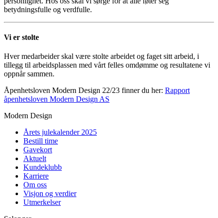
personlighet. Hos oss skal vi sørge for at alle føler seg
betydningsfulle og verdfulle.
Vi er stolte
Hver medarbeider skal være stolte arbeidet og faget sitt arbeid, i
tillegg til arbeidsplassen med vårt felles omdømme og resultatene vi
oppnår sammen.
Åpenhetsloven Modern Design 22/23 finner du her:
Rapport
åpenhetsloven Modern Design AS
Modern Design
Årets julekalender 2025
Bestill time
Gavekort
Aktuelt
Kundeklubb
Karriere
Om oss
Visjon og verdier
Utmerkelser