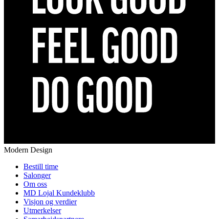
Modern Design
Bestill time
Salonger
Om oss
MD Lojal Kundeklubb
Visjon og verdier
Utmerkelser