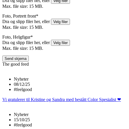
Dra og slipp filer her, eller
Velg filer
Max. file size: 15 MB.
Foto, Portrett front
*
Dra og slipp filer her, eller
Velg filer
Max. file size: 15 MB.
Foto, Helgfigur
*
Dra og slipp filer her, eller
Velg filer
Max. file size: 15 MB.
The good feed
Nyheter
08/12/25
#feelgood
Vi gratulerer til Kristine og Sandra med bestått Color Spesialist ❤
Nyheter
15/10/25
#feelgood