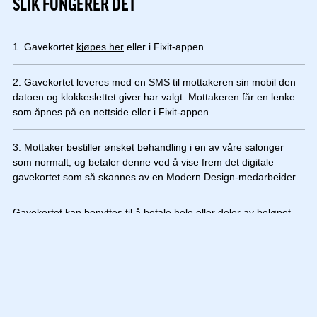
SLIK FUNGERER DET
1. Gavekortet
kjøpes her
eller i Fixit-appen.
2. Gavekortet leveres med en SMS til mottakeren sin mobil den
datoen og klokkeslettet giver har valgt. Mottakeren får en lenke
som åpnes på en nettside eller i Fixit-appen.
3. Mottaker bestiller ønsket behandling i en av våre salonger
som normalt, og betaler denne ved å vise frem det digitale
gavekortet som så skannes av en Modern Design-medarbeider.
Gavekortet kan benyttes til å betale hele eller deler av beløpet.
Lurer du på når gavekortet ditt går ut? Du finner alltid den
eksakte utløpsdatoen på forsiden av ditt digitale gavekort, like
ved «Bruk gavekort»-knappen.