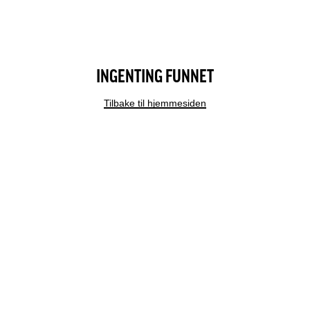
INGENTING FUNNET
Tilbake til hjemmesiden
MODERN DESIGN
ÅRETS JULEKALENDER 2025
BESTILL TIME
GAVEKORT
AKTUELT
KUNDEKLUBB
KARRIERE
OM OSS
VISJON OG VERDIER
UTMERKELSER