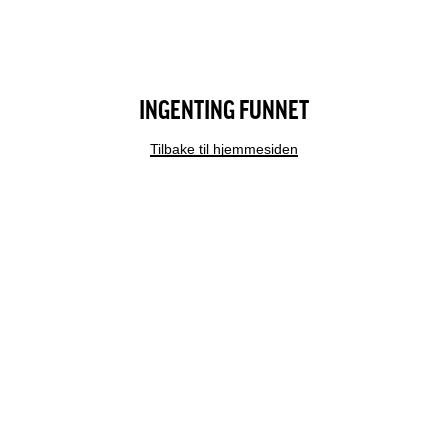
INGENTING FUNNET
Tilbake til hjemmesiden
MODERN DESIGN
ÅRETS JULEKALENDER 2025
BESTILL TIME
GAVEKORT
AKTUELT
KUNDEKLUBB
KARRIERE
OM OSS
VISJON OG VERDIER
UTMERKELSER